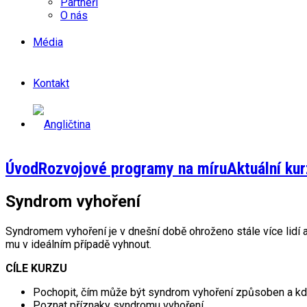
Partneři
O nás
Média
Kontakt
Úvod
Rozvojové programy na míru
Aktuální kur
Syndrom vyhoření
Syndromem vyhoření je v dnešní době ohroženo stále více lidí a
mu v ideálním případě vyhnout.
CÍLE KURZU
Pochopit, čím může být syndrom vyhoření způsoben a kd
Poznat příznaky syndromu vyhoření