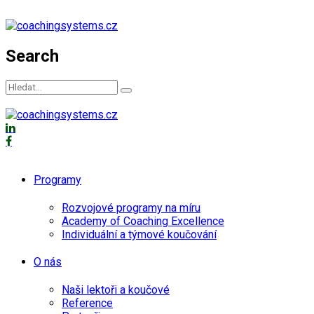
Search
Programy
Rozvojové programy na míru
Academy of Coaching Excellence
Individuální a týmové koučování
O nás
Naši lektoři a koučové
Reference