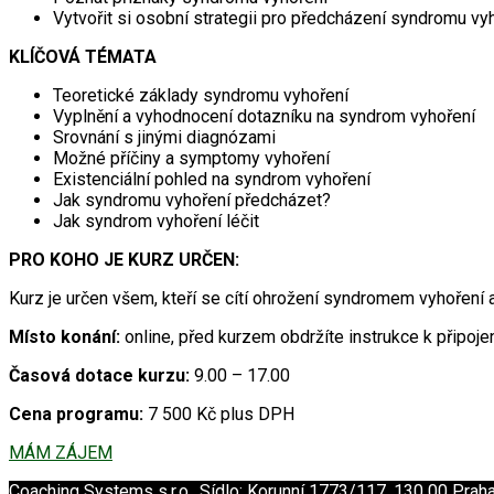
Vytvořit si osobní strategii pro předcházení syndromu vy
KLÍČOVÁ TÉMATA
Teoretické základy syndromu vyhoření
Vyplnění a vyhodnocení dotazníku na syndrom vyhoření
Srovnání s jinými diagnózami
Možné příčiny a symptomy vyhoření
Existenciální pohled na syndrom vyhoření
Jak syndromu vyhoření předcházet?
Jak syndrom vyhoření léčit
PRO KOHO JE KURZ URČEN:
Kurz je určen všem, kteří se cítí ohrožení syndromem vyhoření a
Místo konání:
online, před kurzem obdržíte instrukce k připoje
Časová dotace kurzu:
9.00 – 17.00
Cena programu:
7 500 Kč plus DPH
MÁM ZÁJEM
Coaching Systems s.r.o., Sídlo: Korunní 1773/117, 130 00 Prah