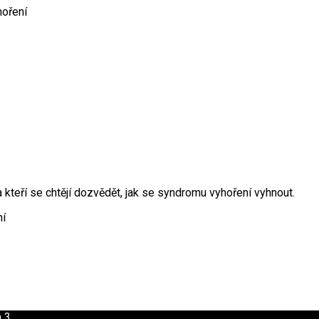
hoření
 kteří se chtějí dozvědět, jak se syndromu vyhoření vyhnout.
ní
a 3