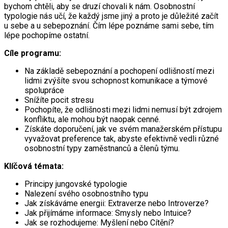
bychom chtěli, aby se druzí chovali k nám. Osobnostní
typologie nás učí, že každý jsme jiný a proto je důležité začít
u sebe a u sebepoznání. Čím lépe poznáme sami sebe, tím
lépe pochopíme ostatní.
Cíle programu:
Na základě sebepoznání a pochopení odlišností mezi
lidmi zvýšíte svou schopnost komunikace a týmové
spolupráce
Snížíte pocit stresu
Pochopíte, že odlišnosti mezi lidmi nemusí být zdrojem
konfliktu, ale mohou být naopak cenné.
Získáte doporučení, jak ve svém manažerském přístupu
vyvažovat preference tak, abyste efektivně vedli různé
osobnostní typy zaměstnanců a členů týmu.
Klíčová témata:
Principy jungovské typologie
Nalezení svého osobnostního typu
Jak získáváme energii: Extraverze nebo Introverze?
Jak přijímáme informace: Smysly nebo Intuice?
Jak se rozhodujeme: Myšlení nebo Cítění?