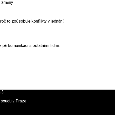
í změny.
roč to způsobuje konflikty v jednání.
k při komunikaci s ostatními lidmi.
a 3
 soudu v Praze