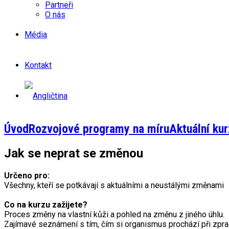
Partneři
O nás
Média
Kontakt
Úvod
Rozvojové programy na míru
Aktuální kur
Jak se neprat se změnou
Určeno pro:
Všechny, kteří se potkávají s aktuálními a neustálými změnami
Co na kurzu zažijete?
Proces změny na vlastní kůži a pohled na změnu z jiného úhlu.
Zajímavé seznámení s tím, čím si organismus prochází při zpr