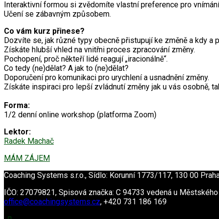
Interaktivní formou si zvědomíte vlastní preference pro vnímán
Učení se zábavným způsobem.
Co vám kurz přinese?
Dozvíte se, jak různé typy obecně přistupují ke změně a kdy a p
Získáte hlubší vhled na vnitřni proces zpracování změny.
Pochopení, proč někteří lidé reagují „iracionálně“.
Co tedy (ne)dělat? A jak to (ne)dělat?
Doporučení pro komunikaci pro urychlení a usnadnění změny.
Získáte inspiraci pro lepší zvládnutí změny jak u vás osobně, ta
Forma:
1/2 denní online workshop (platforma Zoom)
Lektor:
Radek Machač
MÁM ZÁJEM
Coaching Systems s.r.o., Sídlo: Korunní 1773/117, 130 00 Prah
IČO: 27079821, Spisová značka: C 94733 vedená u Městského
office@coachingsystems.cz
,
+420 731 186 169